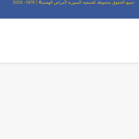
جميع الحقوق محفوظة للجمعية السورية لأمراض الهضم© | 1976- 2026
فيسبوك
‫YouTube
ر
لذهاب
لى
لأعلى