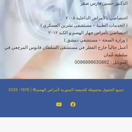
الدكتور حسين فارس صقر
اختصاصي بالأمراض الداخلية ٢٠٠٨
( الخدمات الطبية – مستشفى تشرين العسكري )
اختصاصي بأمراض جهاز الهضم و الكبد ٢٠١٢
( وزارة الصحة – مستشفى دمشق )
أعمل حالياً خارج القطر في مستشفى السلطان قابوس المرجعي في
سلطنة عُمان
الموبايل : 0096896630862
جميع الحقوق محفوظة للجمعية السورية لأمراض الهضم© | 1976- 2026
فيسبوك
‫YouTube