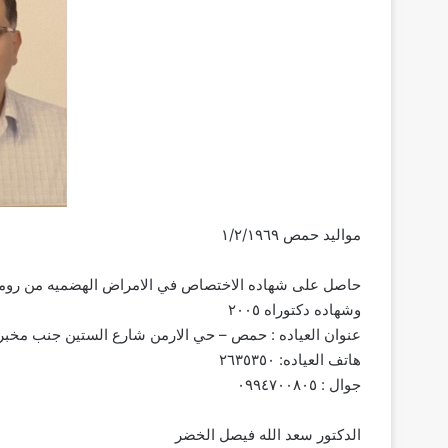
مواليد حمص ١/٢/١٩٦٩
حاصل على شهاده الاختصاص في الامراض الهضميه من رومانيا ٠
وشهاده دكتوراه ٢٠٠٥
عنوان العياده : حمص – حي الارمن شارع الستين جنب مخب
هاتف العياده: ٢٦٣٥٣٥٠
جوال : ٠٩٩٤٧٠٠٨٠٥
الدكتور سعد الله فيصل الخضر