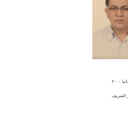
٢٠٠
ر الشريف