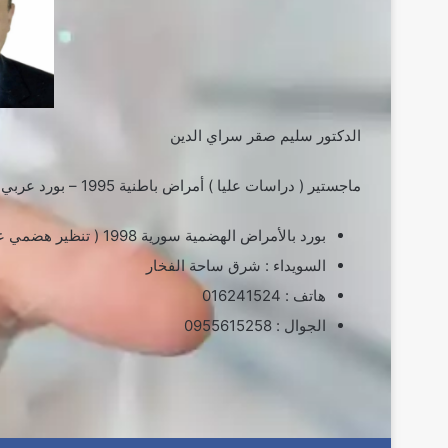
الدكتور سليم صقر سراي الدين
ماجستير ( دراسات عليا ) أمراض باطنية 1995 – بورد عربي ( المجلس العربي الإختصاصات الطبية ) بالأمراض الباطنة 1997
بورد بالأمراض الهضمية سورية 1998 ( تنظير هضمي علوي وسفلي وطرق صفراوية – أيكو بطن )
السويداء : شرق ساحة الفخار
هاتف : 016241524
الجوال : 0955615258