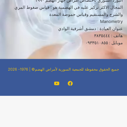
البورد السوري باختصاص امراض جهاز الهضم ١٩٩٠
المجال الاكثر تركيز عليه في الهضمية هو : قياس ضغوط المري
والشرج والمستقيم وقياس حموضة المعدة
Manometry
عنوان العيادة : دمشق أشرفية الوادي
هاتف : ٣٨٣٥٤٤٤
موبايل : ٠٩٣٣٥١٠٨٥٥
جميع الحقوق محفوظة للجمعية السورية لأمراض الهضم© | 1976- 2026
فيسبوك
‫YouTube