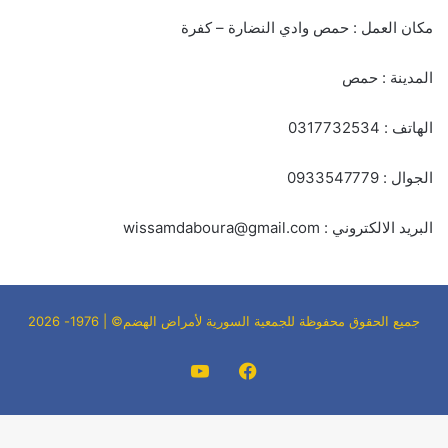
مكان العمل : حمص وادي النضارة – كفرة
المدينة : حمص
الهاتف : 0317732534
الجوال : 0933547779
البريد الالكتروني : wissamdaboura@gmail.com
جميع الحقوق محفوظة للجمعية السورية لأمراض الهضم© | 1976- 2026
فيسبوك
‫YouTube