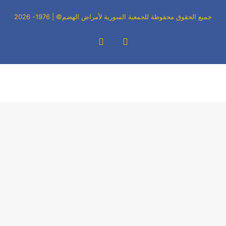
جميع الحقوق محفوظة للجمعية السورية لأمراض الهضم© | 1976- 2026
فيسبوك
‫YouTube