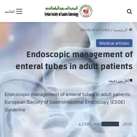
بحث عن
القائمة
الرئيسية
/
Medical articles
Medical articles
Endoscopic management of
enteral tubes in adult patients
أقل من دقيقة
Endoscopic management of enteral tubes in adult patients
European Society of Gastrointestinal Endoscopy (ESGE)
Guideline
Download
2020_a_1303_7449