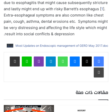
due to esophagitis that might cause subsequently stricture
and lastly might end up with risky Barrett’s esophagus [
1
].
Extra-esophageal symptoms are also common like chest
pain, cough, asthma, dental erosions etc. Symptoms might
be very distressing and affecting the life style which might
result into social conflicts & depression.
Most Updates on Endoscopic management of GERD May 2017.doc
تنزيل
ماسنجر
واتساب
تيلقرام
ڤايبر
لاين
مشاركة عبر البريد
طباعة
مقالات ذات صلة