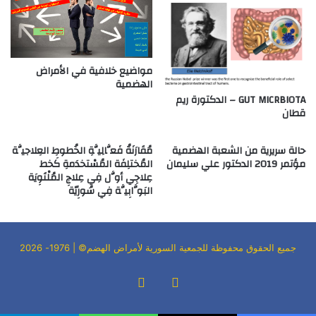
مواضيع خلافية في الأمراض
الهضمية
GUT MICRBIOTA – الدكتورة ريم
قطان
حالة سريرية من الشعبة الهضمية
مُقَارَنَةُ فَعَّالِيَّةِ الخُطوطِ العِلاجيَّة
مؤتمر 2019 الدكتور علي سليمان
المُختلِفَة المُسْتخدَمةِ كَخط
عِلاجِي أوَّل فِي عِلاجِ المُلْتَوِيَة
البَوَّابِيَّة فِي سُورِيّة
جميع الحقوق محفوظة للجمعية السورية لأمراض الهضم© | 1976- 2026
فيسبوك
‫YouTube