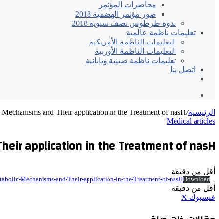
محاضرات المؤتمر
صور مؤتمر الهضمية 2018
ندوة طرطوس نصف سنوية 2018
تعليمات ناظمة عالمية
التعليمات الناظمة الأمريكية
التعليمات الناظمة الأوربية
تعليمات ناظمة صينية ويابانية
اتصل بنا
الاعضاء
تسجيل
الدخول
c Mechanisms and Their application in the Treatment of nasH
/
الرئيسية
Medical articles
heir application in the Treatment of nasH
أقل من دقيقة
etabolic-Mechanisms-and-Their-application-in-the-Treatment-of-nasH
Download
أقل من دقيقة
مشاركة
ماسنجر
ماسنجر
واتساب
تيلقرام
طباعة
ڤايبر
لاين
‫X
فيسبوك
عبر
البريد