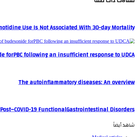
مقالات ذات صلة
otidine Use Is Not Associated With 30-day Mortality
e forPBC following an insufficient response to UDCA
The autoinflammatory diseases: An overview
Post–COVID-19 FunctionalGastrointestinal Disorders
شاهد أيضاً
إغلاق