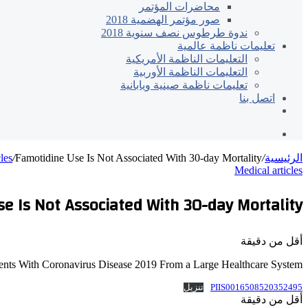
محاضرات المؤتمر
صور مؤتمر الهضمية 2018
ندوة طرطوس نصف سنوية 2018
تعليمات ناظمة عالمية
التعليمات الناظمة الأمريكية
التعليمات الناظمة الأوربية
تعليمات ناظمة صينية ويابانية
اتصل بنا
الاعضاء
تسجيل
الدخول
الرئيسية
/
Famotidine Use Is Not Associated With 30-day Mortality
/
les
Medical articles
e Is Not Associated With 30-day Mortality
أقل من دقيقة
ients With Coronavirus Disease 2019 From a Large Healthcare System
PIIS0016508520352495
تنزيل
أقل من دقيقة