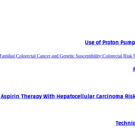
Use of Proton Pump 
y Aspirin Therapy With Hepatocellular Carcinoma Risk 
Techniq